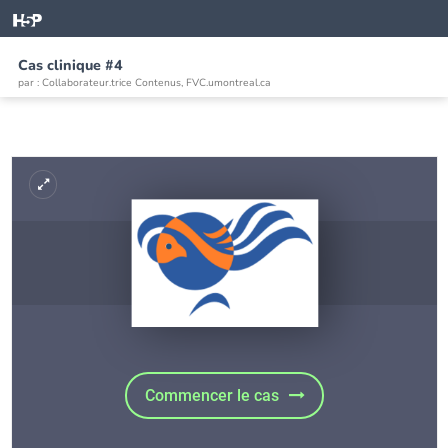
Cas clinique #4
par : Collaborateur.trice Contenus, FVC.umontreal.ca